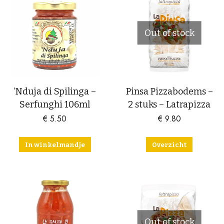
Out of stock
‘Nduja di Spilinga –
Pinsa Pizzabodems –
Serfunghi 106ml
2 stuks – Latrapizza
€
5.50
€
9.80
In winkelmandje
Overzicht
Out of stock