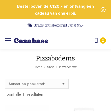
Bestel boven de €120,- en ontvang een
cadeau van ons erbij.
Gratis thuisbezorgd vanaf 99,-
0
Pizzabodems
Je bent hier:
Home
Shop
Pizzabodems
Gesorteerd
Toont alle 11 resultaten
op
populariteit