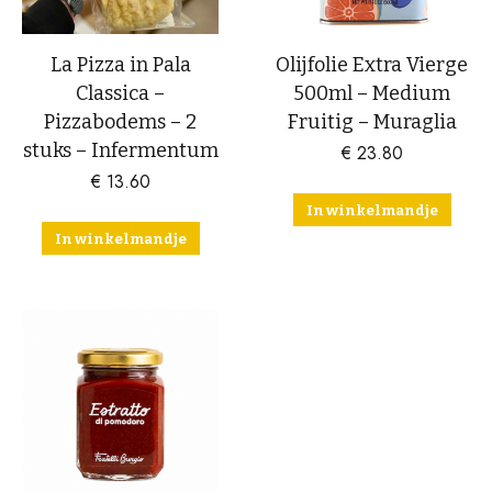
La Pizza in Pala
Olijfolie Extra Vierge
Classica –
500ml – Medium
Pizzabodems – 2
Fruitig – Muraglia
stuks – Infermentum
€
23.80
€
13.60
In winkelmandje
In winkelmandje