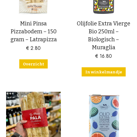
Mini Pinsa
Olijfolie Extra Vierge
Pizzabodem – 150
Bio 250ml –
gram – Latrapizza
Biologisch –
Muraglia
€
2.80
€
16.80
Overzicht
In winkelmandje