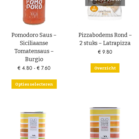
Pomodoro Saus –
Pizzabodems Rond –
Siciliaanse
2 stuks – Latrapizza
Tomatensaus –
€
9.80
Burgio
Prijsklasse:
€
4.80
-
€
7.60
Overzicht
€ 4.80
tot
Dit
Opties selecteren
€ 7.60
product
heeft
meerdere
variaties.
Deze
optie
kan
gekozen