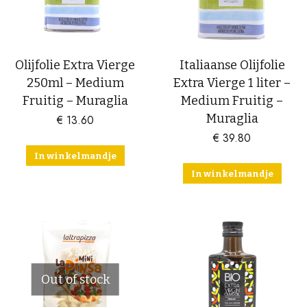
worden
op
de
productpagina
Olijfolie Extra Vierge
Italiaanse Olijfolie
250ml – Medium
Extra Vierge 1 liter –
Fruitig – Muraglia
Medium Fruitig –
Muraglia
€
13.60
€
39.80
In winkelmandje
In winkelmandje
Out of stock