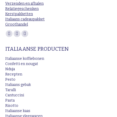
Verzenden en afhalen
Relatiegeschenken
Kerstpakketten
Italiaans cadeaupakket
Groothandel
Vind ons op:
Facebook
Instagram
Mail
page
page
page
ITALIAANSE PRODUCTEN
opens
opens
opens
in
in
in
Italiaanse koffiebonen
new
new
new
Confetti en nougat
Nduja
window
window
window
Recepten
Pesto
Italiaans gebak
Taralli
Cantuccini
Pasta
Risotto
Italiaanse kaas
Italiaanse vleeswaren