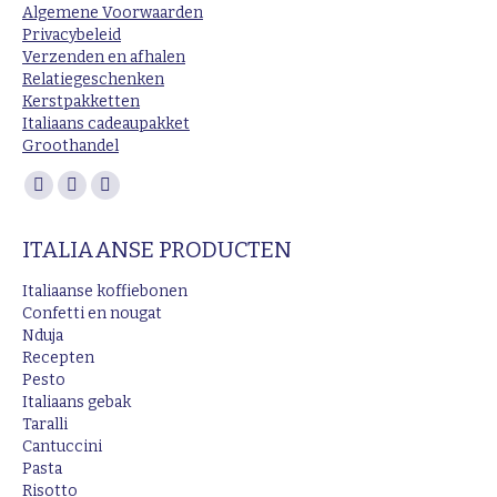
Algemene Voorwaarden
Privacybeleid
Verzenden en afhalen
Relatiegeschenken
Kerstpakketten
Italiaans cadeaupakket
Groothandel
Vind ons op:
Facebook
Instagram
Mail
page
page
page
ITALIAANSE PRODUCTEN
opens
opens
opens
in
in
in
Italiaanse koffiebonen
new
new
new
Confetti en nougat
Nduja
window
window
window
Recepten
Pesto
Italiaans gebak
Taralli
Cantuccini
Pasta
Risotto