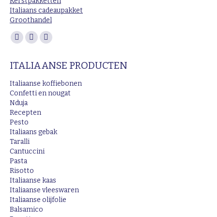
Kerstpakketten
Italiaans cadeaupakket
Groothandel
Vind ons op:
Facebook
Instagram
Mail
page
page
page
ITALIAANSE PRODUCTEN
opens
opens
opens
in
in
in
Italiaanse koffiebonen
new
new
new
Confetti en nougat
Nduja
window
window
window
Recepten
Pesto
Italiaans gebak
Taralli
Cantuccini
Pasta
Risotto
Italiaanse kaas
Italiaanse vleeswaren
Italiaanse olijfolie
Balsamico