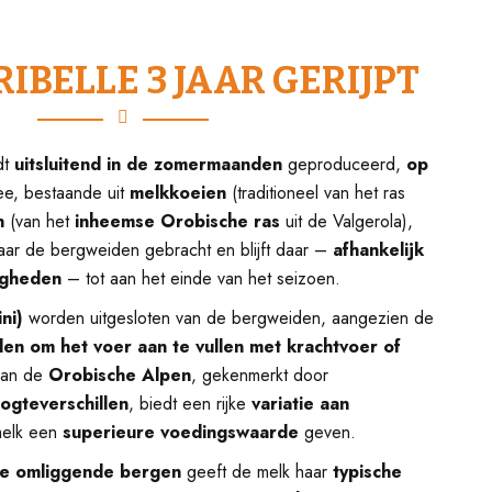
RIBELLE 3 JAAR GERIJPT
dt
uitsluitend in de zomermaanden
geproduceerd,
op
ee, bestaande uit
melkkoeien
(traditioneel van het ras
n
(van het
inheemse Orobische ras
uit de Valgerola),
ar de bergweiden gebracht en blijft daar –
afhankelijk
igheden
– tot aan het einde van het seizoen.
ni)
worden uitgesloten van de bergweiden, aangezien de
en om het voer aan te vullen met krachtvoer of
van de
Orobische Alpen
, gekenmerkt door
ogteverschillen
, biedt een rijke
variatie aan
 melk een
superieure voedingswaarde
geven.
 de omliggende bergen
geeft de melk haar
typische