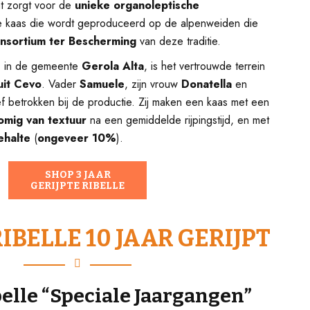
at zorgt voor de
unieke organoleptische
e kaas die wordt geproduceerd op de alpenweiden die
nsortium ter Bescherming
van deze traditie.
, in de gemeente
Gerola Alta
, is het vertrouwde terrein
uit Cevo
. Vader
Samuele
, zijn vrouw
Donatella
en
ef betrokken bij de productie. Zij maken een kaas met een
omig van textuur
na een gemiddelde rijpingstijd, en met
ehalte
(
ongeveer 10%
).
SHOP 3 JAAR
GERIJPTE RIBELLE
IBELLE 10 JAAR GERIJPT
belle “Speciale Jaargangen”