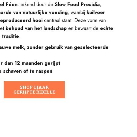
el Féen
, erkend door de
Slow Food Presidia
,
rde van natuurlijke voeding
, waarbij
kuilvoer
geproduceerd hooi
centraal staat. Deze vorm van
het
behoud van het landschap
en bewaart de
echte
traditie
.
auwe melk, zonder gebruik van geselecteerde
r dan 12 maanden gerijpt
e schaven of te raspen
SHOP 1 JAAR
GERIJPTE RIBELLE