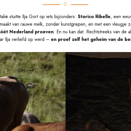
lië stuitte Ilja Gort op iets bijzonders:
Storico Ribelle
, een eeuw
aakt van rauwe melk, zonder kunstgrepen, en met een vleugje z
móét Nederland proeven
. En nu kan dat. Rechtstreeks van de 
ar Ilja verliefd op werd –
en proef zelf het geheim van de be