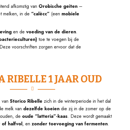
uitend afkomstig van
Orobische geiten
–
et melken, in de
“calècc”
(een
mobiele
eving
en de
voeding van de dieren
.
bacterieculturen)
toe te voegen bij de
Deze voorschriften zorgen ervoor dat de
A RIBELLE 1 JAAR OUD
n van
Storico Ribelle
zich in de winterperiode in het dal
 de melk van
dezelfde koeien
die zij in de zomer op de
houden, de
oude “latteria”-kaas
. Deze wordt gemaakt
of halfvol
, en
zonder toevoeging van fermenten
.