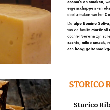
aroma’s en smaken
, w
eigenschappen
van elk
deel uitmaken van het
Co
De
alpe Bomino Soliva
van de familie
Martinoli 
dochter
Serena
zijn acti
zachte, milde smaak
,
r
een
hoog geitenmelkg
STORICO R
Storico Ri