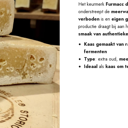
Het keurmerk
Furmacc d
onderstreept de
meerwaa
verboden
is en
eigen 
productie draagt bij aan 
smaak van authentieke 
Kaas gemaakt van r
fermenten
Type
: extra oud,
mee
Ideaal
als
kaas om t