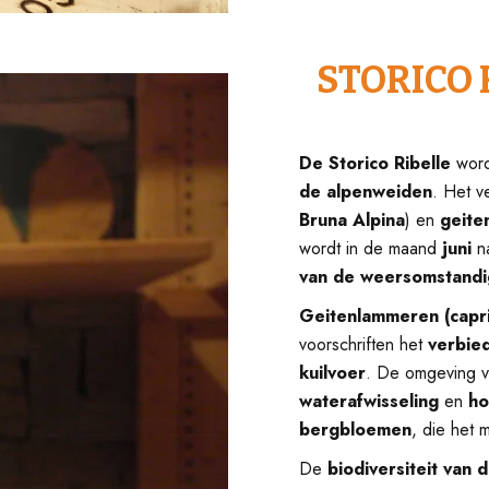
STORICO 
De Storico Ribelle
wor
de alpenweiden
. Het v
Bruna Alpina
) en
geite
wordt in de maand
juni
na
van de weersomstand
Geitenlammeren (capri
voorschriften het
verbied
kuilvoer
. De omgeving 
waterafwisseling
en
ho
bergbloemen
, die het
De
biodiversiteit van