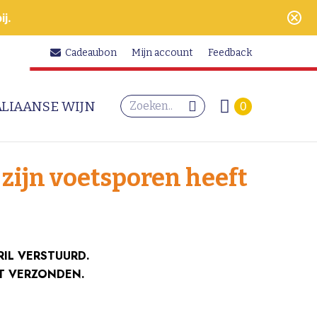
j.
Cadeaubon
Mijn account
Feedback
Search:
ALIAANSE WIJN
0
s zijn voetsporen heeft
RIL VERSTUURD.
T VERZONDEN.