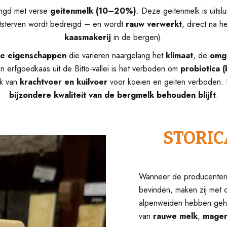
ngd met verse
geitenmelk (10–20%)
. Deze geitenmelk is uitsl
tsterven wordt bedreigd – en wordt
rauw verwerkt
, direct na h
kaasmakerij
in de bergen).
he eigenschappen
die variëren naargelang het
klimaat
, de
omg
n erfgoedkaas uit de Bitto-vallei is het verboden om
probiotica (
ik van
krachtvoer en kuilvoer
voor koeien en geiten verboden. 
bijzondere kwaliteit van de bergmelk behouden blijft
.
STORIC
Wanneer de producente
bevinden, maken zij met
alpenweiden hebben ge
van
rauwe melk
,
mager 