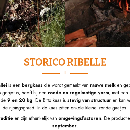
STORICO RIBELLE
llei
is een
bergkaas
die wordt gemaakt van
rauwe melk
en gep
gerijpt is, heeft hij een
ronde en regelmatige vorm
, met een
n de
9 en 20 kg
. De Bitto kaas is
stevig van structuur
en kan
w
de rijpingsgraad. In de kaas zitten enkele kleine, ronde gaatjes.
raditie
en zijn afhankelijk van
omgevingsfactoren
. De productie
september
.