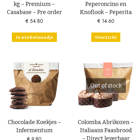
kg – Premium –
Peperoncino en
Casabase – Pre order
Knoflook – Peperita
€
54.80
€
14.60
In winkelmandje
Overzicht
Out of stock
Chocolade Koekjes –
Colomba Abrikozen –
Infermentum
Italiaans Paasbrood
– Direct leverbaar
€
9.80