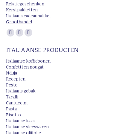
Relatiegeschenken
Kerstpakketten
Italiaans cadeaupakket
Groothandel
Vind ons op:
Facebook
Instagram
Mail
page
page
page
ITALIAANSE PRODUCTEN
opens
opens
opens
in
in
in
Italiaanse koffiebonen
new
new
new
Confetti en nougat
Nduja
window
window
window
Recepten
Pesto
Italiaans gebak
Taralli
Cantuccini
Pasta
Risotto
Italiaanse kaas
Italiaanse vleeswaren
Italiaanse olijfolie