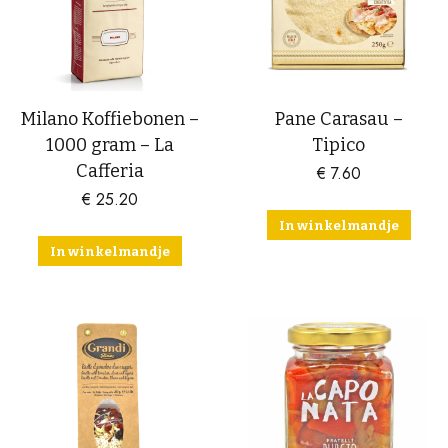
Milano Koffiebonen –
Pane Carasau –
1000 gram – La
Tipico
Cafferia
€
7.60
€
25.20
In winkelmandje
In winkelmandje