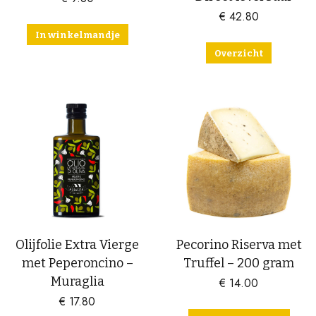
€
42.80
In winkelmandje
Overzicht
Olijfolie Extra Vierge
Pecorino Riserva met
met Peperoncino –
Truffel – 200 gram
Muraglia
€
14.00
€
17.80