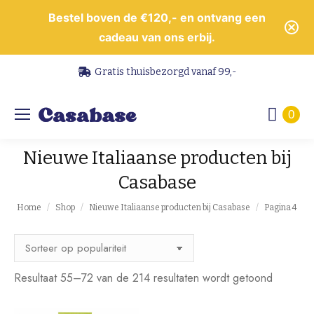
Bestel boven de €120,- en ontvang een
cadeau van ons erbij.
Gratis thuisbezorgd vanaf 99,-
0
Nieuwe Italiaanse producten bij
Casabase
Je bent hier:
Home
Shop
Nieuwe Italiaanse producten bij Casabase
Pagina 4
Gesorte
Resultaat 55–72 van de 214 resultaten wordt getoond
op
popularit