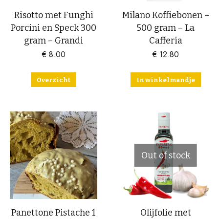
Risotto met Funghi
Milano Koffiebonen –
Porcini en Speck 300
500 gram – La
gram – Grandi
Cafferia
€
8.00
€
12.80
Overzicht
In winkelmandje
Out of stock
Panettone Pistache 1
Olijfolie met