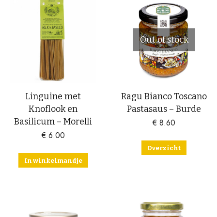
Out of stock
Linguine met
Ragu Bianco Toscano
Knoflook en
Pastasaus – Burde
Basilicum – Morelli
€
8.60
€
6.00
Overzicht
In winkelmandje