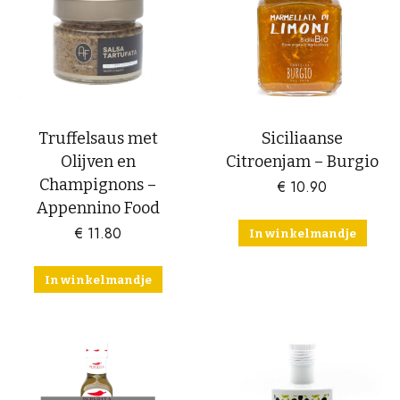
Truffelsaus met
Siciliaanse
Olijven en
Citroenjam – Burgio
Champignons –
€
10.90
Appennino Food
€
11.80
In winkelmandje
In winkelmandje