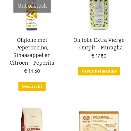
Out of stock
Olijfolie met
Olijfolie Extra Vierge
Peperoncino,
– Ontpit – Muraglia
Sinaasappel en
€
17.80
Citroen – Peperita
€
14.60
In winkelmandje
Overzicht