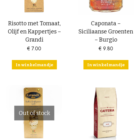
Risotto met Tomaat,
Caponata –
Olijf en Kappertjes –
Siciliaanse Groenten
Grandi
– Burgio
€
7.00
€
9.80
In winkelmandje
In winkelmandje
Out of stock