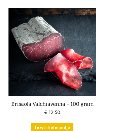
Brisaola Valchiavenna – 100 gram
€
12.50
In winkelmandje