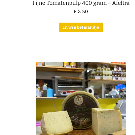
Fijne Tomatenpulp 400 gram – Afeltra
€
3.80
In winkelmandje