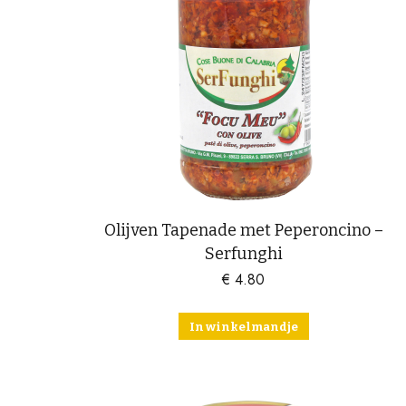
Olijven Tapenade met Peperoncino –
Serfunghi
€
4.80
In winkelmandje