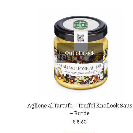
Out of stock
Aglione al Tartufo – Truffel Knoflook Saus
– Burde
€
8.60