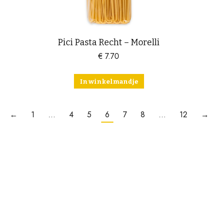
Pici Pasta Recht – Morelli
€
7.70
In winkelmandje
←
1
…
4
5
6
7
8
…
12
→