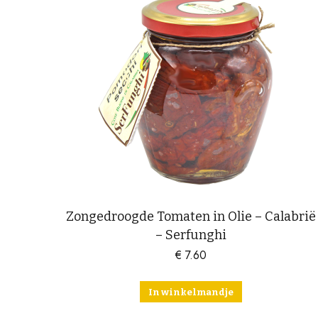
Zongedroogde Tomaten in Olie – Calabrië
– Serfunghi
€
7.60
In winkelmandje