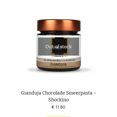
Out of stock
Gianduja Chocolade Smeerpasta –
Shockino
€
11.80