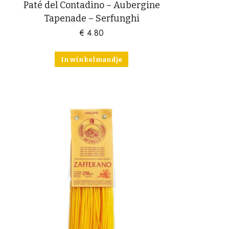
Paté del Contadino – Aubergine
Tapenade – Serfunghi
€
4.80
In winkelmandje