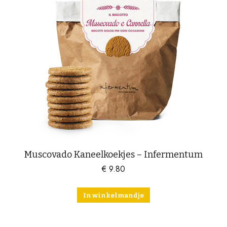
Muscovado Kaneelkoekjes – Infermentum
€
9.80
In winkelmandje