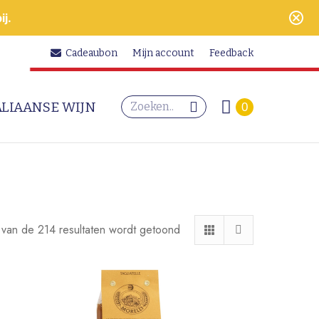
j.
Cadeaubon
Mijn account
Feedback
Search:
ALIAANSE WIJN
0
Gesorteerd
van de 214 resultaten wordt getoond
op
populariteit