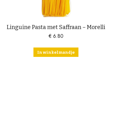
Linguine Pasta met Saffraan – Morelli
€
6.80
In winkelmandje