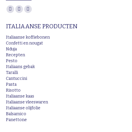
Vind ons op:
Facebook
Instagram
Mail
page
page
page
ITALIAANSE PRODUCTEN
opens
opens
opens
in
in
in
Italiaanse koffiebonen
new
new
new
Confetti en nougat
Nduja
window
window
window
Recepten
Pesto
Italiaans gebak
Taralli
Cantuccini
Pasta
Risotto
Italiaanse kaas
Italiaanse vleeswaren
Italiaanse olijfolie
Balsamico
Panettone