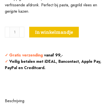
verfrissende afdronk. Perfect bij pasta, gegrild vlees en
gerijpte kazen.
Dolcetto
In winkelmandje
D'alba
DOC
-
Marrone
✓
Gratis verzending
vanaf 99,-
aantal
✓
Veilig betalen met iDEAL, Bancontact, Apple Pay,
PayPal en Creditcard.
Beschrijving