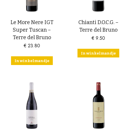
Le More Nere IGT
Chianti D.O.C.G. –
Super Tuscan –
Terre del Bruno
Terre del Bruno
€
9.50
€
23.80
In winkelmandje
In winkelmandje