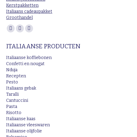
Kerstpakketten
Italiaans cadeaupakket
Groothandel
Vind ons op:
Facebook
Instagram
Mail
page
page
page
ITALIAANSE PRODUCTEN
opens
opens
opens
in
in
in
Italiaanse koffiebonen
new
new
new
Confetti en nougat
Nduja
window
window
window
Recepten
Pesto
Italiaans gebak
Taralli
Cantuccini
Pasta
Risotto
Italiaanse kaas
Italiaanse vleeswaren
Italiaanse olijfolie