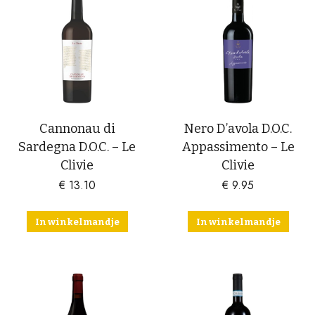
Cannonau di
Nero D’avola D.O.C.
Sardegna D.O.C. – Le
Appassimento – Le
Clivie
Clivie
€
13.10
€
9.95
In winkelmandje
In winkelmandje