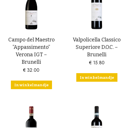
Campo del Maestro
Valpolicella Classico
”Appassimento”
Superiore D.O.C. –
Verona IGT –
Brunelli
Brunelli
€
15.80
€
32.00
In winkelmandje
In winkelmandje