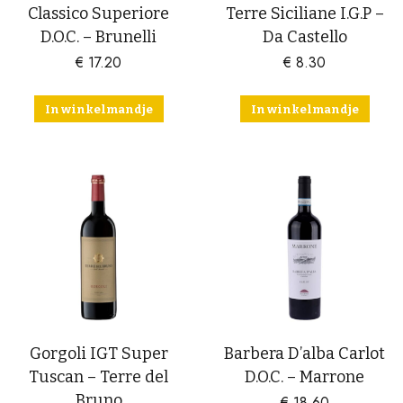
Classico Superiore
Terre Siciliane I.G.P –
D.O.C. – Brunelli
Da Castello
€
17.20
€
8.30
In winkelmandje
In winkelmandje
Gorgoli IGT Super
Barbera D’alba Carlot
Tuscan – Terre del
D.O.C. – Marrone
Bruno
€
18.60