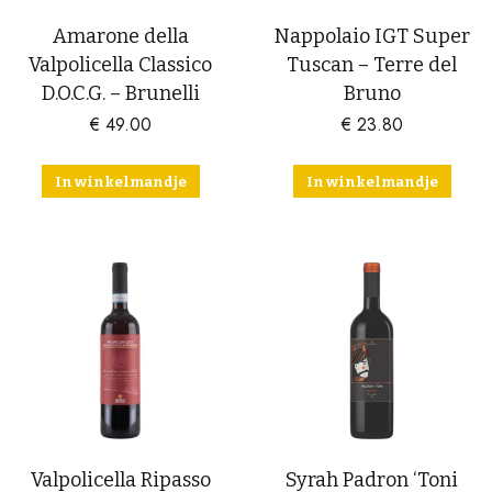
Amarone della
Nappolaio IGT Super
Valpolicella Classico
Tuscan – Terre del
D.O.C.G. – Brunelli
Bruno
€
49.00
€
23.80
In winkelmandje
In winkelmandje
Valpolicella Ripasso
Syrah Padron ‘Toni