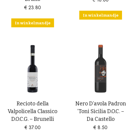
€
23.80
In winkelmandje
In winkelmandje
Recioto della
Nero D’avola Padron
Valpolicella Classico
‘Toni Sicilia D.O.C. –
D.O.C.G. – Brunelli
Da Castello
€
37.00
€
8.50