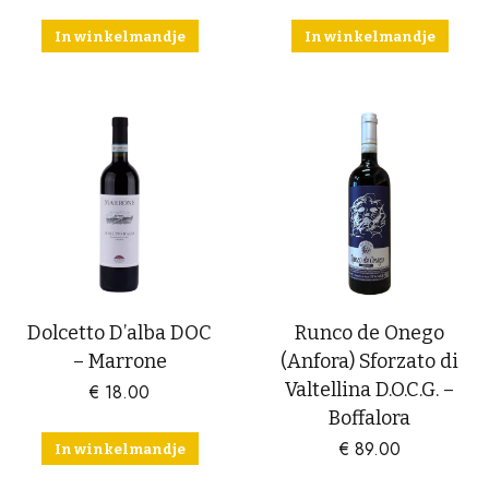
In winkelmandje
In winkelmandje
Dolcetto D’alba DOC
Runco de Onego
– Marrone
(Anfora) Sforzato di
Valtellina D.O.C.G. –
€
18.00
Boffalora
€
89.00
In winkelmandje