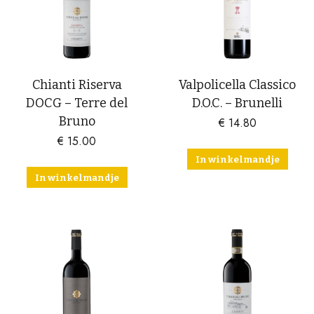
Chianti Riserva
Valpolicella Classico
DOCG – Terre del
D.O.C. – Brunelli
Bruno
€
14.80
€
15.00
In winkelmandje
In winkelmandje