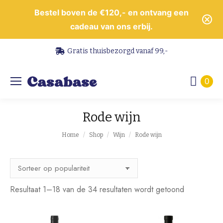
Bestel boven de €120,- en ontvang een
cadeau van ons erbij.
Gratis thuisbezorgd vanaf 99,-
0
Rode wijn
Je bent hier:
Home
Shop
Wijn
Rode wijn
Gesorteerd
Resultaat 1–18 van de 34 resultaten wordt getoond
op
populariteit