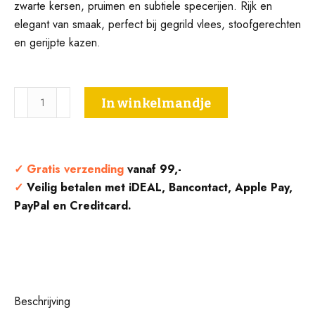
zwarte kersen, pruimen en subtiele specerijen. Rijk en
elegant van smaak, perfect bij gegrild vlees, stoofgerechten
en gerijpte kazen.
Nero
In winkelmandje
D'avola
Padron
'Toni
Sicilia
✓
Gratis verzending
vanaf 99,-
D.O.C.
✓
Veilig betalen met iDEAL, Bancontact, Apple Pay,
-
PayPal en Creditcard.
Da
Castello
aantal
Beschrijving