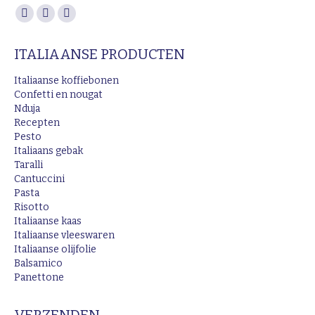
Vind ons op:
Facebook
Instagram
Mail
page
page
page
ITALIAANSE PRODUCTEN
opens
opens
opens
in
in
in
Italiaanse koffiebonen
new
new
new
Confetti en nougat
Nduja
window
window
window
Recepten
Pesto
Italiaans gebak
Taralli
Cantuccini
Pasta
Risotto
Italiaanse kaas
Italiaanse vleeswaren
Italiaanse olijfolie
Balsamico
Panettone