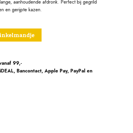
lange, aanhoudende afdronk. Perfect bij gegrild
en en gerijpte kazen.
winkelmandje
vanaf 99,-
 iDEAL, Bancontact, Apple Pay, PayPal en