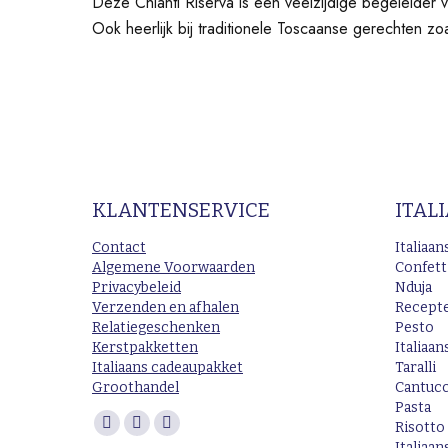
Deze Chianti Riserva is een veelzijdige begeleider v
Ook heerlijk bij traditionele Toscaanse gerechten zo
KLANTENSERVICE
ITAL
Contact
Italiaa
Algemene Voorwaarden
Confett
Privacybeleid
Nduja
Verzenden en afhalen
Recept
Relatiegeschenken
Pesto
Kerstpakketten
Italiaan
Italiaans cadeaupakket
Taralli
Groothandel
Cantucc
Pasta
Vind ons op:
Risotto
Facebook
Instagram
Mail
Italiaan