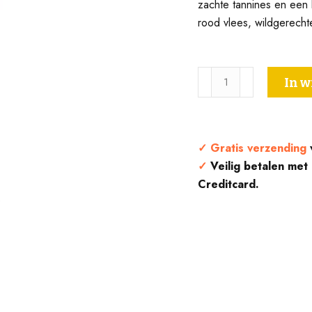
zachte tannines en een 
rood vlees, wildgerecht
Chianti
In 
Riserva
DOCG
-
Terre
✓
Gratis verzending
del
✓
Veilig betalen met
Bruno
Creditcard.
aantal