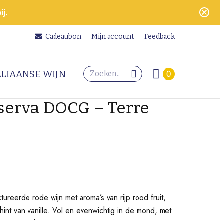
j.
Cadeaubon
Mijn account
Feedback
Search:
ALIAANSE WIJN
0
iserva DOCG – Terre
ureerde rode wijn met aroma’s van rijp rood fruit,
hint van vanille. Vol en evenwichtig in de mond, met