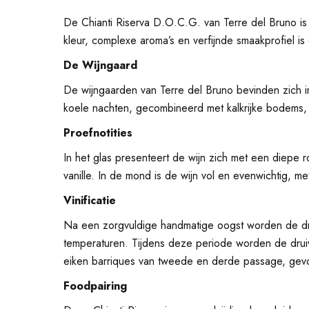
De Chianti Riserva D.O.C.G. van Terre del Bruno is e
kleur, complexe aroma’s en verfijnde smaakprofiel i
De
Wijngaard
De wijngaarden van Terre del Bruno bevinden zich i
koele nachten, gecombineerd met kalkrijke bodems, z
Proefnotities
In het glas presenteert de wijn zich met een diepe ro
vanille. In de mond is de wijn vol en evenwichtig, 
Vinificatie
Na een zorgvuldige handmatige oogst worden de drui
temperaturen. Tijdens deze periode worden de druiv
eiken barriques van tweede en derde passage, gevol
Foodpairing