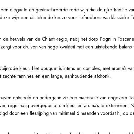
en elegante en gestructureerde rode wijn die de rijke traditie va
s deze wijn een uitstekende keuze voor liefhebbers van klassieke 
n de heuvels van de Chianti-regio, nabij het dorp Pogni in Tosca
orgt voor druiven van hoge kwaliteit met een uitstekende balans tu
bijnrode kleur. Het bouquet is intens en complex, met aroma’s van r
met zachte tannines en een lange, aanhoudende afdronk.
ven ontsteeld en ondergaan ze een maceratie van ongeveer 15 da
en regelmatig overgepompt om kleur en aroma’s te extraheren. Na
gd door een flesrijping van minimaal 6 maanden voordat hij op d