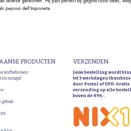
an diverse gerechten. Hij past perfect bij gegrild rood vlees, wil
als peposo dell’Impruneta.
IAANSE PRODUCTEN
VERZENDEN
nse koffiebonen
Jouw bestelling wordt bin
i en nougat
tot 3 werkdagen thuisbez
door Postnl of DPD. Gratis
en
verzending op alle beste
boven de €99,-.
s gebak
ini
se kaas