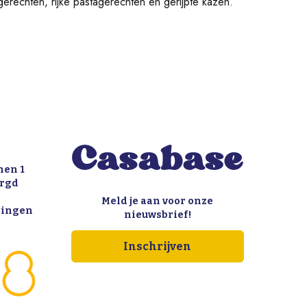
dgerechten, rijke pastagerechten en gerijpte kazen.
nen 1
orgd
Meld je aan voor onze
llingen
nieuwsbrief!
Inschrijven