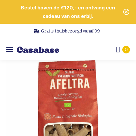
Bestel boven de €120,- en ontvang een
cadeau van ons erbij.
Gratis thuisbezorgd vanaf 99,-
0