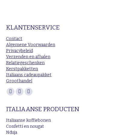
KLANTENSERVICE
Contact
Algemene Voorwaarden
Privacybeleid
Verzenden en afhalen
Relatiegeschenken
Kerstpakketten
Italiaans cadeaupakket
Groothandel
Vind ons op:
Facebook
Instagram
Mail
page
page
page
ITALIAANSE PRODUCTEN
opens
opens
opens
in
in
in
Italiaanse koffiebonen
new
new
new
Confetti en nougat
Nduja
window
window
window