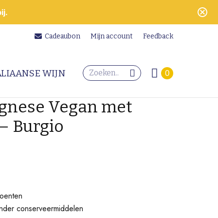
j.
Cadeaubon
Mijn account
Feedback
Search:
ALIAANSE WIJN
0
gnese Vegan met
– Burgio
roenten
onder conserveermiddelen