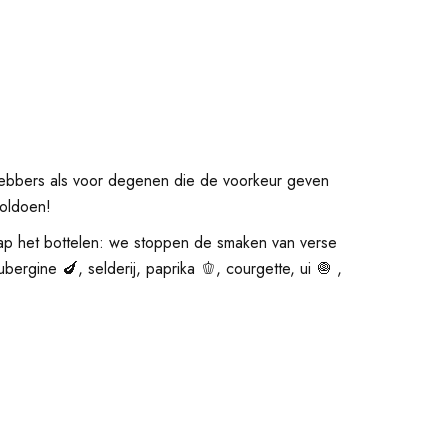
hebbers als voor degenen die de voorkeur geven
voldoen!
tap het bottelen: we stoppen de smaken van verse
ergine 🍆, selderij, paprika 🫑, courgette, ui 🧅 ,