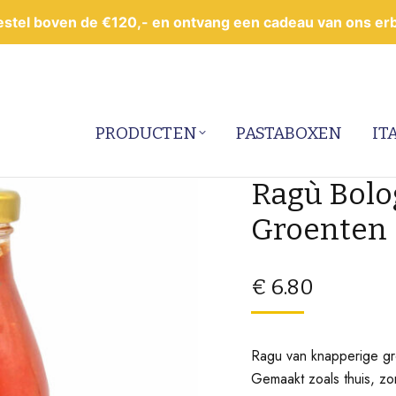
estel boven de €120,- en ontvang een cadeau van ons erbi
PRODUCTEN
PASTABOXEN
IT
Ragù Bolo
Groenten 
€
6.80
Ragu van knapperige g
Gemaakt zoals thuis, z