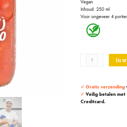
Vegan
Inhoud: 250 ml
Voor ongeveer 4 portie
Ragù
In 
Bolognese
Vegan
met
Groenten
✓
Gratis verzending
-
✓
Veilig betalen met
Burgio
Creditcard.
aantal