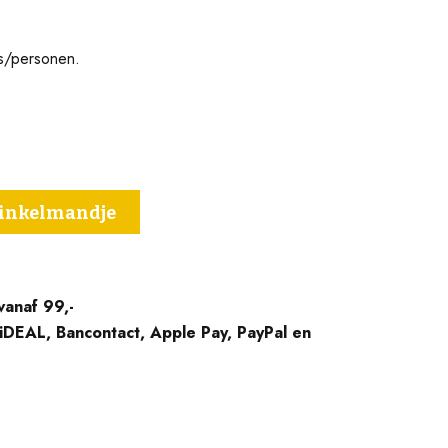
s/personen.
winkelmandje
vanaf 99,-
 iDEAL, Bancontact, Apple Pay, PayPal en