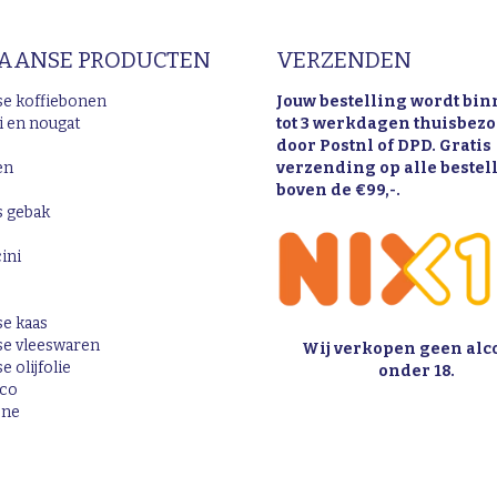
IAANSE PRODUCTEN
VERZENDEN
nse koffiebonen
Jouw bestelling wordt bin
i en nougat
tot 3 werkdagen thuisbez
door Postnl of DPD. Gratis
en
verzending op alle beste
boven de €99,-.
s gebak
ini
se kaas
nse vleeswaren
Wij verkopen geen alc
e olijfolie
onder 18.
ico
one