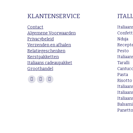
KLANTENSERVICE
ITAL
Contact
Italiaa
Algemene Voorwaarden
Confett
Privacybeleid
Nduja
Verzenden en afhalen
Recept
Relatiegeschenken
Pesto
Kerstpakketten
Italiaan
Italiaans cadeaupakket
Taralli
Groothandel
Cantucc
Pasta
Vind ons op:
Risotto
Facebook
Instagram
Mail
Italiaan
page
page
page
Italiaa
opens
opens
opens
Italiaans
Balsam
in
in
in
Panett
new
new
new
window
window
window