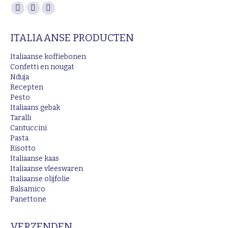
Vind ons op:
Facebook
Instagram
Mail
page
page
page
ITALIAANSE PRODUCTEN
opens
opens
opens
in
in
in
Italiaanse koffiebonen
new
new
new
Confetti en nougat
Nduja
window
window
window
Recepten
Pesto
Italiaans gebak
Taralli
Cantuccini
Pasta
Risotto
Italiaanse kaas
Italiaanse vleeswaren
Italiaanse olijfolie
Balsamico
Panettone
VERZENDEN