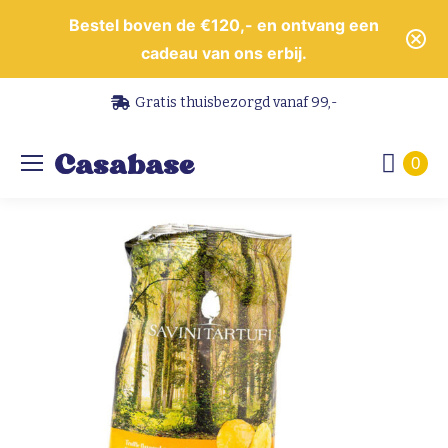
Bestel boven de €120,- en ontvang een
cadeau van ons erbij.
Gratis thuisbezorgd vanaf 99,-
0