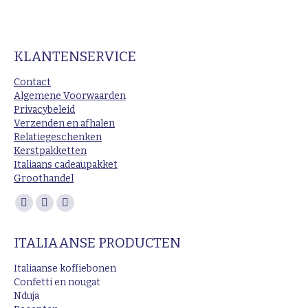
KLANTENSERVICE
Contact
Algemene Voorwaarden
Privacybeleid
Verzenden en afhalen
Relatiegeschenken
Kerstpakketten
Italiaans cadeaupakket
Groothandel
Vind ons op:
Facebook
Instagram
Mail
page
page
page
ITALIAANSE PRODUCTEN
opens
opens
opens
in
in
in
Italiaanse koffiebonen
new
new
new
Confetti en nougat
Nduja
window
window
window