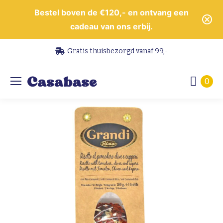
Bestel boven de €120,- en ontvang een
cadeau van ons erbij.
Gratis thuisbezorgd vanaf 99,-
0