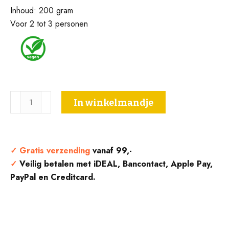
Inhoud: 200 gram
Voor 2 tot 3 personen
Risotto
In winkelmandje
met
Tomaat,
Olijf
en
✓
Gratis verzending
vanaf 99,-
Kappertjes
✓
Veilig betalen met iDEAL, Bancontact, Apple Pay,
-
PayPal en Creditcard.
Grandi
aantal