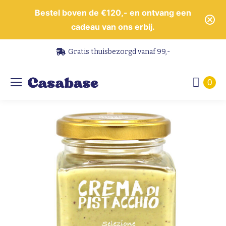
Bestel boven de €120,- en ontvang een
cadeau van ons erbij.
Gratis thuisbezorgd vanaf 99,-
0