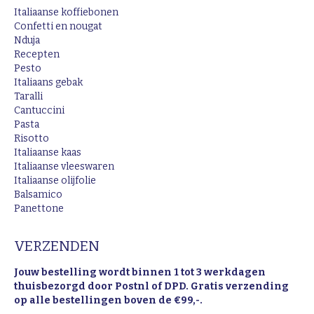
in
in
in
Italiaanse koffiebonen
new
new
new
Confetti en nougat
Nduja
window
window
window
Recepten
Pesto
Italiaans gebak
Taralli
Cantuccini
Pasta
Risotto
Italiaanse kaas
Italiaanse vleeswaren
Italiaanse olijfolie
Balsamico
Panettone
VERZENDEN
Jouw bestelling wordt binnen 1 tot 3 werkdagen
thuisbezorgd door Postnl of DPD. Gratis verzending
op alle bestellingen boven de €99,-.