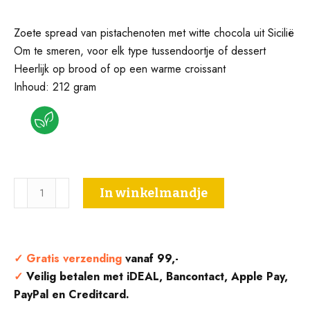
Zoete spread van pistachenoten met witte chocola uit Sicilië
Om te smeren, voor elk type tussendoortje of dessert
Heerlijk op brood of op een warme croissant
Inhoud: 212 gram
Pistachepasta
In winkelmandje
met
Witte
Chocolade
-
✓
Gratis verzending
vanaf 99,-
Burgio
✓
Veilig betalen met iDEAL, Bancontact, Apple Pay,
aantal
PayPal en Creditcard.