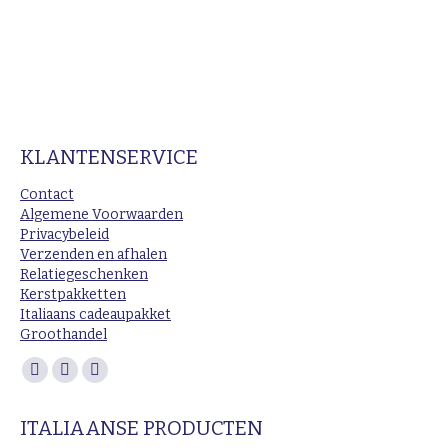
KLANTENSERVICE
Contact
Algemene Voorwaarden
Privacybeleid
Verzenden en afhalen
Relatiegeschenken
Kerstpakketten
Italiaans cadeaupakket
Groothandel
Vind ons op:
Facebook
Instagram
Mail
page
page
page
ITALIAANSE PRODUCTEN
opens
opens
opens