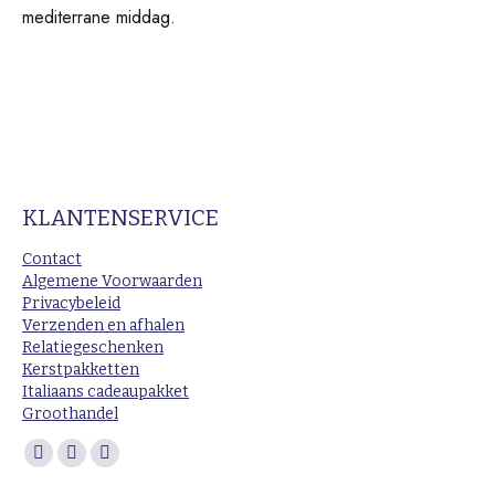
mediterrane middag.
KLANTENSERVICE
Contact
Algemene Voorwaarden
Privacybeleid
Verzenden en afhalen
Relatiegeschenken
Kerstpakketten
Italiaans cadeaupakket
Groothandel
Vind ons op:
Facebook
Instagram
Mail
page
page
page