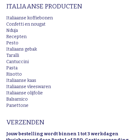
ITALIAANSE PRODUCTEN
opens
opens
opens
in
in
in
Italiaanse koffiebonen
new
new
new
Confetti en nougat
Nduja
window
window
window
Recepten
Pesto
Italiaans gebak
Taralli
Cantuccini
Pasta
Risotto
Italiaanse kaas
Italiaanse vleeswaren
Italiaanse olijfolie
Balsamico
Panettone
VERZENDEN
Jouw bestelling wordt binnen 1 tot 3 werkdagen