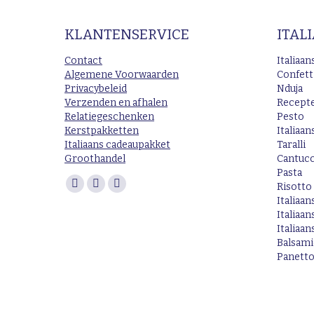
KLANTENSERVICE
ITAL
Contact
Italiaa
Algemene Voorwaarden
Confett
Privacybeleid
Nduja
Verzenden en afhalen
Recept
Relatiegeschenken
Pesto
Kerstpakketten
Italiaan
Italiaans cadeaupakket
Taralli
Groothandel
Cantucc
Pasta
Vind ons op:
Risotto
Facebook
Instagram
Mail
Italiaan
page
page
page
Italiaa
opens
opens
opens
Italiaans
Balsam
in
in
in
Panett
new
new
new
window
window
window