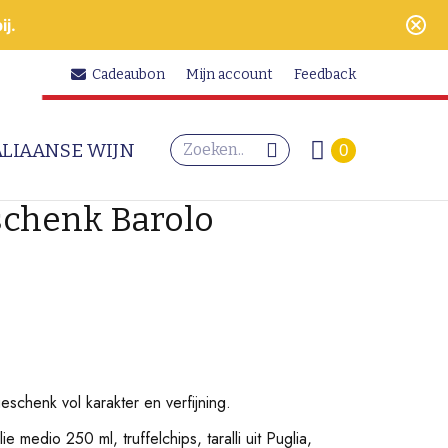
j.
Cadeaubon
Mijn account
Feedback
Search:
ALIAANSE WIJN
0
schenk Barolo
eschenk vol karakter en verfijning.
lie medio 250 ml, truffelchips, taralli uit Puglia,