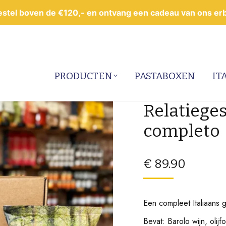
estel boven de €120,- en ontvang een cadeau van ons erbi
PRODUCTEN
PASTABOXEN
IT
Relatiege
completo
€
89.90
Een compleet Italiaans g
Bevat: Barolo wijn, olijfo