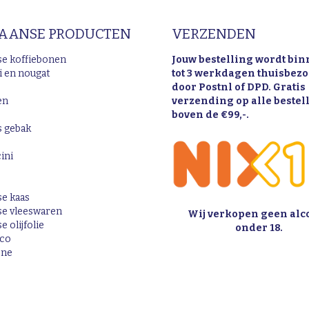
IAANSE PRODUCTEN
VERZENDEN
nse koffiebonen
Jouw bestelling wordt bin
i en nougat
tot 3 werkdagen thuisbez
door Postnl of DPD. Gratis
en
verzending op alle beste
boven de €99,-.
s gebak
ini
se kaas
nse vleeswaren
Wij verkopen geen alc
e olijfolie
onder 18.
ico
one