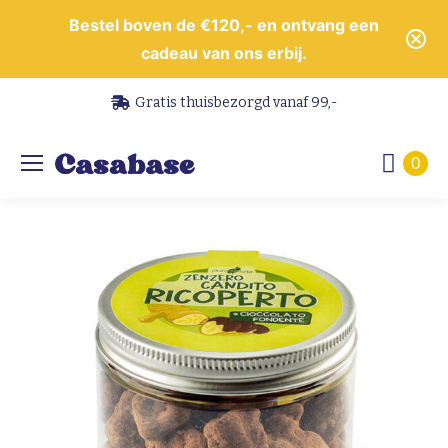
Bestel boven de €120,- en ontvang een
cadeau van ons erbij.
Gratis thuisbezorgd vanaf 99,-
0