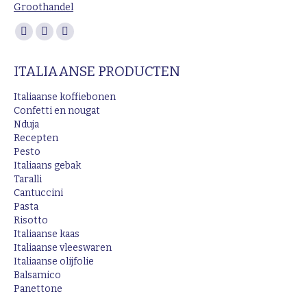
Groothandel
Vind ons op:
Facebook
Instagram
Mail
page
page
page
ITALIAANSE PRODUCTEN
opens
opens
opens
in
in
in
Italiaanse koffiebonen
new
new
new
Confetti en nougat
Nduja
window
window
window
Recepten
Pesto
Italiaans gebak
Taralli
Cantuccini
Pasta
Risotto
Italiaanse kaas
Italiaanse vleeswaren
Italiaanse olijfolie
Balsamico
Panettone